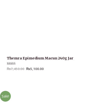
Themra Epimedium Macun 240g Jar
Rated
₨
7,450.00
4.68
₨
5,100.00
out of 5
Sale!