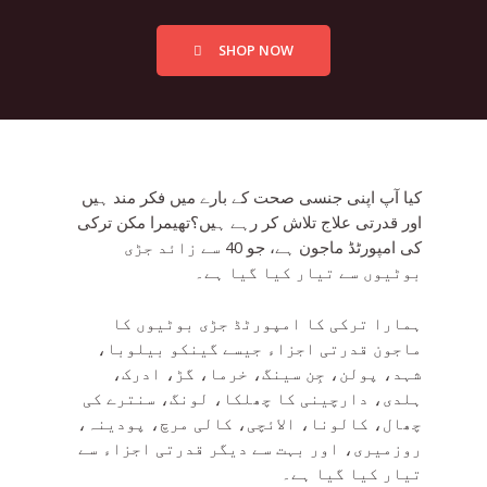
SHOP NOW
کیا آپ اپنی جنسی صحت کے بارے میں فکر مند ہیں
اور قدرتی علاج تلاش کر رہے ہیں؟تھیمرا مکن ترکی
کی امپورٹڈ ماجون ہے، جو 40 سے زائد جڑی
بوٹیوں سے تیار کیا گیا ہے۔
ہمارا ترکی کا امپورٹڈ جڑی بوٹیوں کا
ماجون قدرتی اجزاء جیسے گینکو بیلوبا،
شہد، پولن، جِن سینگ، خرما، گڑ، ادرک،
ہلدی، دارچینی کا چھلکا، لونگ، سنترے کی
چھال، کالونا، الائچی، کالی مرچ، پودینہ،
روزمیری، اور بہت سے دیگر قدرتی اجزاء سے
تیار کیا گیا ہے۔