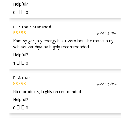
Helpful?
0
0
Zubair Maqsood
June 13, 2026
Rated
5
out
Kam sy gar jaty energy bilkul zero hoti the maccun ny
of 5
sab set kar diya ha highly recommended
Helpful?
1
0
Abbas
June 10, 2026
Rated
5
out
Nice products, highly recommended
of 5
Helpful?
0
0