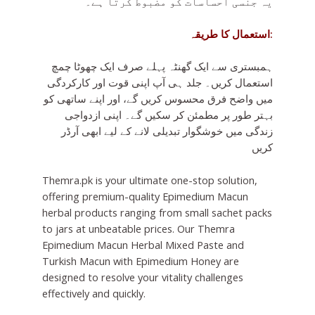
یہ جنسی احساسات کو مضبوط کرتا ہے۔
استعمال کا طریقہ:
ہمبستری سے ایک گھنٹہ پہلے صرف ایک چھوٹا چمچ
استعمال کریں۔ جلد ہی آپ اپنی قوت اور کارکردگی
میں واضح فرق محسوس کریں گے، اور اپنے ساتھی کو
بہتر طور پر مطمئن کر سکیں گے۔ اپنی ازدواجی
زندگی میں خوشگوار تبدیلی لانے کے لیے ابھی آرڈر
کریں
Themra.pk is your ultimate one-stop solution,
offering premium-quality Epimedium Macun
herbal products ranging from small sachet packs
to jars at unbeatable prices. Our Themra
Epimedium Macun Herbal Mixed Paste and
Turkish Macun with Epimedium Honey are
designed to resolve your vitality challenges
effectively and quickly.