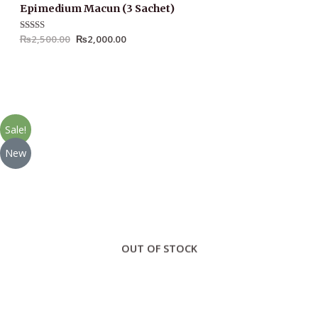
Epimedium Macun (3 Sachet)
Rated
₨
2,500.00
4.83
₨
2,000.00
out of 5
Sale!
New
OUT OF STOCK