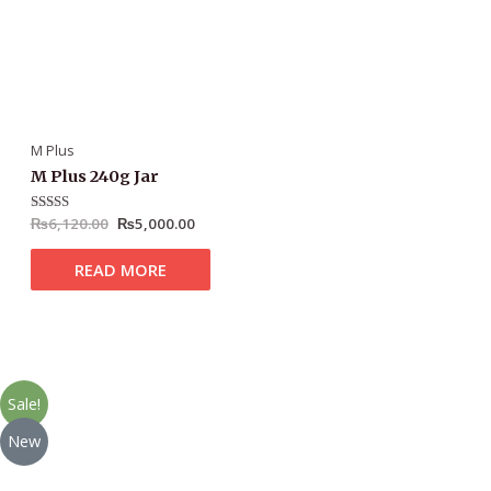
M Plus
M Plus 240g Jar
Rated
₨
6,120.00
4.98
₨
5,000.00
out of 5
READ MORE
Sale!
New