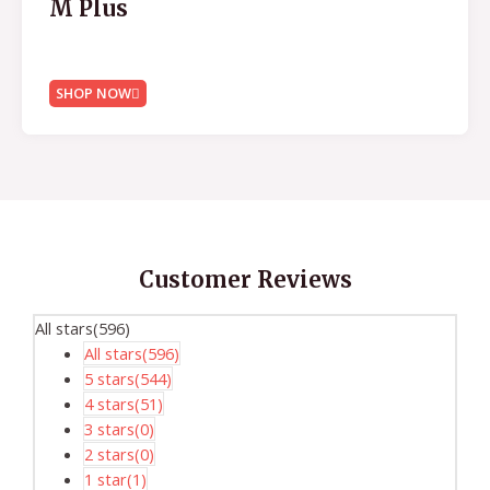
M Plus
SHOP NOW
Customer Reviews
All stars(
596
)
All stars(
596
)
5 stars(
544
)
4 stars(
51
)
3 stars(
0
)
2 stars(
0
)
1 star(
1
)