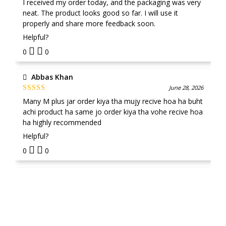
I received my order today, and the packaging was very
of 5
neat. The product looks good so far. I will use it
properly and share more feedback soon.
Helpful?
0
0
Abbas Khan
June 28, 2026
Rated
5
out
Many M plus jar order kiya tha mujy recive hoa ha buht
of 5
achi product ha same jo order kiya tha vohe recive hoa
ha highly recommended
Helpful?
0
0