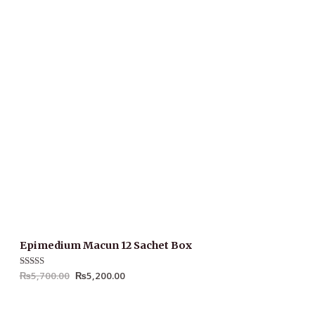
Epimedium Macun 12 Sachet Box
Rated
₨
5,700.00
4.98
₨
5,200.00
out of 5