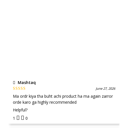
Mashtaq
June 27, 2026
Rated
5
out
Ma ordr kiya tha buht achi product ha ma again zarror
of 5
orde karo ga highly recommended
Helpful?
1
0