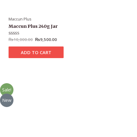
Maccun Plus
Maccun Plus 240g Jar
Rated
₨
10,000.00
5.00
₨
9,500.00
out of 5
ADD TO CART
Sale!
New