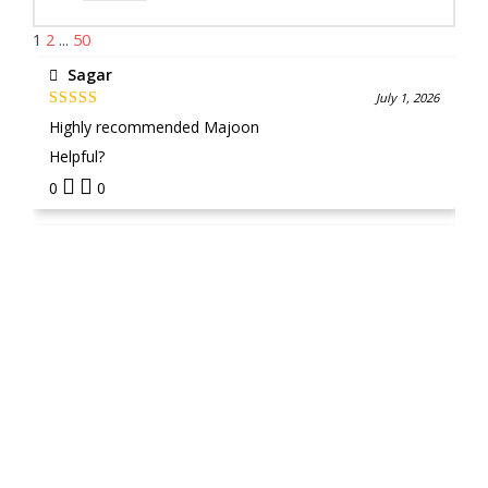
1
2
...
50
Sagar
July 1, 2026
Rated
5
out
Highly recommended Majoon
of 5
Helpful?
0
0