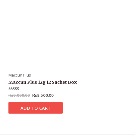
Maccun Plus
Maccun Plus 12g 12 Sachet Box
Rated
₨
9,000.00
4.95
₨
8,500.00
out of 5
ADD TO CART