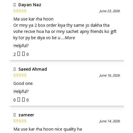
Dayan Naz
June 23, 2026
Rated
5
out
Ma use kar rha hoon
of 5
Or mny ya 2 box order kiya thy same jo dakha tha
vohe recive hoa ha or mny sachet apny friends ko gift
ky tor py be diya vo be u
...More
Helpful?
2
0
Saeed Ahmad
June 16, 2026
Rated
5
out
Good one.
of 5
Helpful?
0
0
zameer
June 14, 2026
Rated
4
out
Ma use kar rha hoon nice quality ha
of 5