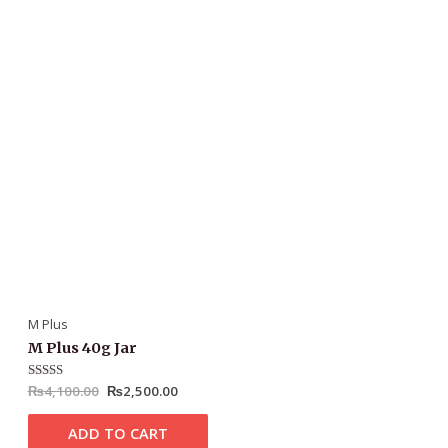
M Plus
M Plus 40g Jar
Rated
₨
4,100.00
4.96
₨
2,500.00
out of 5
ADD TO CART