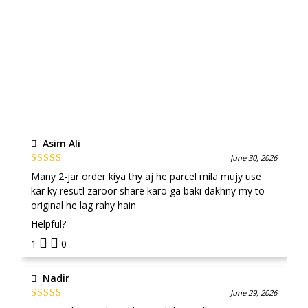
Asim Ali
June 30, 2026
Rated
4
out
Many 2-jar order kiya thy aj he parcel mila mujy use
of 5
kar ky resutl zaroor share karo ga baki dakhny my to
original he lag rahy hain
Helpful?
1
0
Nadir
June 29, 2026
Rated
4
out