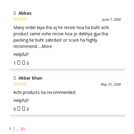
Abbas
June 7, 2026
Rated
5
out
Many order kiya tha aj he recive hoa ha buht achi
of 5
product same vohe recive hoa jo dekhya gya tha
packing be buht zabrdast or scure ha highly
recommend
...More
Helpful?
1
0
Akbar khan
May 31, 2026
Rated
5
out
Achi products ha recommended
of 5
Helpful?
0
0
1
2
...
50